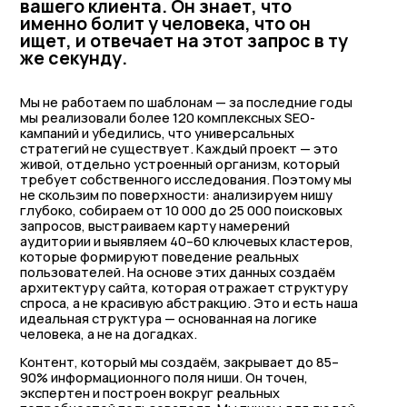
вашего клиента. Он знает, что
именно болит у человека, что он
ищет, и отвечает на этот запрос в ту
же секунду.
Мы не работаем по шаблонам — за последние годы
мы реализовали более 120 комплексных SEO-
кампаний и убедились, что универсальных
стратегий не существует. Каждый проект — это
живой, отдельно устроенный организм, который
требует собственного исследования. Поэтому мы
не скользим по поверхности: анализируем нишу
глубоко, собираем от 10 000 до 25 000 поисковых
запросов, выстраиваем карту намерений
аудитории и выявляем 40–60 ключевых кластеров,
которые формируют поведение реальных
пользователей. На основе этих данных создаём
архитектуру сайта, которая отражает структуру
спроса, а не красивую абстракцию. Это и есть наша
идеальная структура — основанная на логике
человека, а не на догадках.
Контент, который мы создаём, закрывает до 85–
90% информационного поля ниши. Он точен,
экспертен и построен вокруг реальных