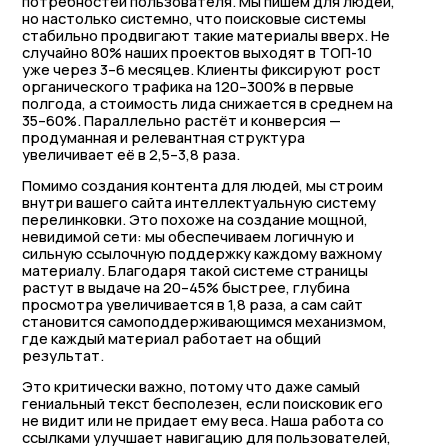
потребностей пользователя. Мы пишем для людей,
но настолько системно, что поисковые системы
стабильно продвигают такие материалы вверх. Не
случайно 80% наших проектов выходят в ТОП-10
уже через 3–6 месяцев. Клиенты фиксируют рост
органического трафика на 120–300% в первые
полгода, а стоимость лида снижается в среднем на
35–60%. Параллельно растёт и конверсия —
продуманная и релевантная структура
увеличивает её в 2,5–3,8 раза.
Помимо создания контента для людей, мы строим
внутри вашего сайта интеллектуальную систему
перелинковки. Это похоже на создание мощной,
невидимой сети: мы обеспечиваем логичную и
сильную ссылочную поддержку каждому важному
материалу. Благодаря такой системе страницы
растут в выдаче на 20–45% быстрее, глубина
просмотра увеличивается в 1,8 раза, а сам сайт
становится самоподдерживающимся механизмом,
где каждый материал работает на общий
результат.
Это критически важно, потому что даже самый
гениальный текст бесполезен, если поисковик его
не видит или не придает ему веса. Наша работа со
ссылками улучшает навигацию для пользователей,