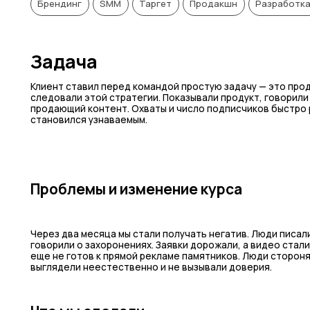
Брендинг
SMM
Таргет
Продакшн
Разработка
Задача
Клиент ставил перед командой простую задачу — это про
следовали этой стратегии. Показывали продукт, говорил
продающий контент. Охваты и число подписчиков быстро р
становился узнаваемым.
Проблемы и изменение курса
Через два месяца мы стали получать негатив. Люди писали
говорили о захоронениях. Заявки дорожали, а видео стал
еще не готов к прямой рекламе памятников. Люди сторонят
выглядели неестественно и не вызывали доверия.