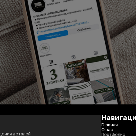
Навигац
Назад ко всем кейсам
Следующий кейс
Главная
О нас
дения деталей.
Портфолио