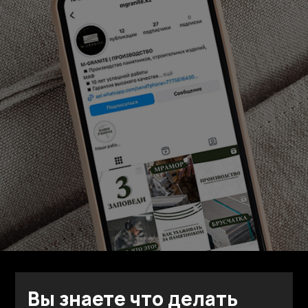
Назад ко всем кейсам
Следующий кейс
Вы знаете что делать