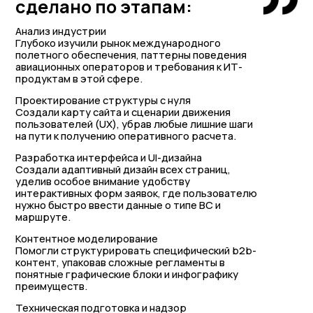
сделано по этапам:
Анализ индустрии
Глубоко изучили рынок международного
полетного обеспечения, паттерны поведения
авиационных операторов и требования к ИТ-
продуктам в этой сфере.
Проектирование структуры с нуля
Создали карту сайта и сценарии движения
пользователей (UX), убрав любые лишние шаги
на пути к получению оперативного расчета.
Разработка интерфейса и UI-дизайна
Создали адаптивный дизайн всех страниц,
уделив особое внимание удобству
интерактивных форм заявок, где пользователю
нужно быстро ввести данные о типе ВС и
маршруте.
Контентное моделирование
Помогли структурировать специфический b2b-
контент, упаковав сложные регламенты в
понятные графические блоки и инфографику
преимуществ.
Техническая подготовка и надзор