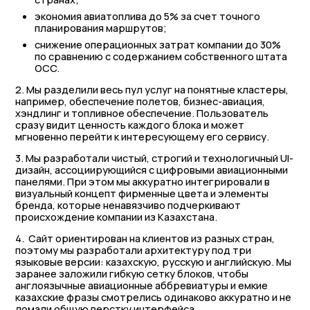
экономия авиатоплива до 5% за счет точного
планирования маршрутов;
снижение операционных затрат компании до 30%
по сравнению с содержанием собственного штата
OCC.
2. Мы разделили весь пул услуг на понятные кластеры,
например, обеспечение полетов, бизнес-авиация,
хэндлинг и топливное обеспечение. Пользователь
сразу видит ценность каждого блока и может
мгновенно перейти к интересующему его сервису.
3. Мы разработали чистый, строгий и технологичный UI-
дизайн, ассоциирующийся с цифровыми авиационными
панелями. При этом мы аккуратно интегрировали в
визуальный концепт фирменные цвета и элементы
бренда, которые ненавязчиво подчеркивают
происхождение компании из Казахстана.
4. Сайт ориентирован на клиентов из разных стран,
поэтому мы разработали архитектуру под три
языковые версии: казахскую, русскую и английскую. Мы
заранее заложили гибкую сетку блоков, чтобы
англоязычные авиационные аббревиатуры и емкие
казахские фразы смотрелись одинаково аккуратно и не
ломали общую верстку интерфейса.