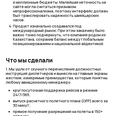
и миллионные бюджеты. Малейшая неточность на
сайте могла считаться признаком
непрофессионализма, поэтому интерфейс должен
был транслировать надежность швейцарских
часов.
Продукт изначально создавался под
международный рынок. При этом заказчику было
важно тонко подчеркнуть, что компания родом из
Казахстана, сохранив баланс между глобальным
позиционированием и национальной айдентикой.
Что мы сделали
1. Мы ушли от скучного перечисления должностных
инструкций диспетчеров и вынесли на главные экраны
жесткие, измеримые преимущества, которые понятны
любому авиационному менеджеру:
круглосуточная поддержка рейсов в режиме
24/7/365;
выпуск расчетного полетного плана (OFP) всего за
30 минут;
прямое получение разрешений на полеты в 150+
странах;